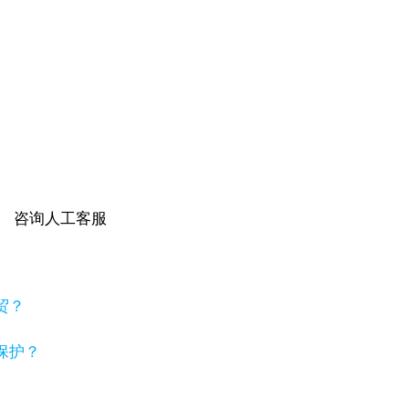
咨询人工客服
贸？
保护？