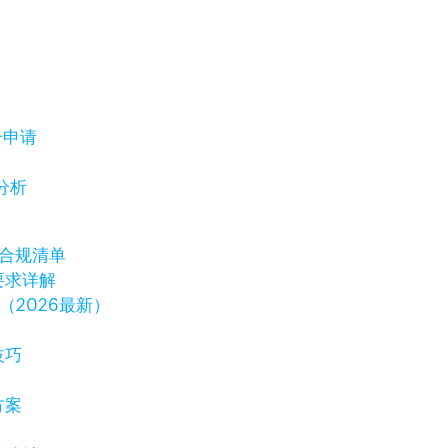
号申请
分析
保合规清单
要求详解
（2026最新）
技巧
方案