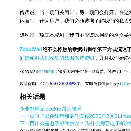
俗话说，当一扇门关闭时，另一扇门会打开。
在这
运而生。
作为用户，我们必须透彻了解我们的私人
隐私是一项基本权利，我们不应该以创新的名义妥
Zoho Mail
绝不会将您的数据出售给第三方或沉迷
们始终对我们收集的数据保持透明，
并且我们始终
Zoho Mail
企业邮箱
，深受国内外企业一致喜爱。纯净无广告
欢迎咨询：
400-660-8680转841
。立即免费体验15天:
https
相关话题
企业邮箱
无 cookie 跟踪技术
上一页
电子邮件线程和最佳实践
2023年2月6日
Yun
下一页
什么是电子邮件协议？ 为什么需要电子邮
Zoho Mail企业邮箱是一款SaaS云端电子邮箱，多次荣获邮