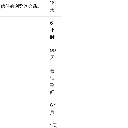
180
储受信任的浏览器会话。
天
6
小
时
90
天
会
话
期
间
6个
月
1 天