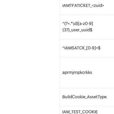
IAMTFATICKET_<zuid>
^(?=.*\d)[a-z0-9]
{37}_user_uuid$
^IAMSATCK_[0-9]+$
aprmjrnpkcrkks
BuildCookie_AssetType
IAM_TEST_COOKIE