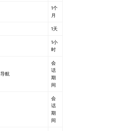
1个
月
1天
1小
时
会
话
域导航
期
间
会
话
期
间