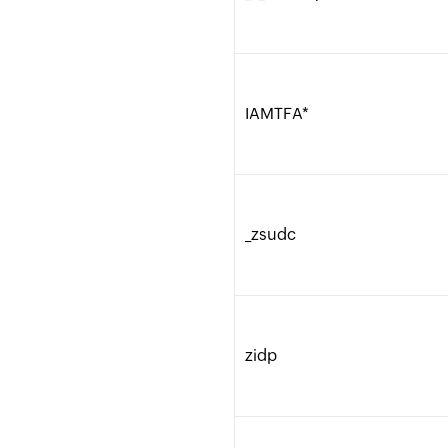
IAMTFA*
_zsudc
zidp