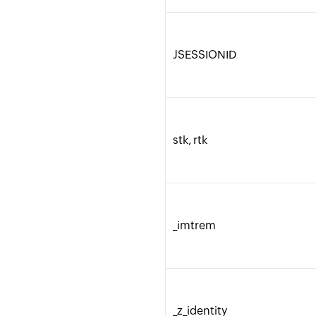
JSESSIONID
stk, rtk
_imtrem
_z_identity