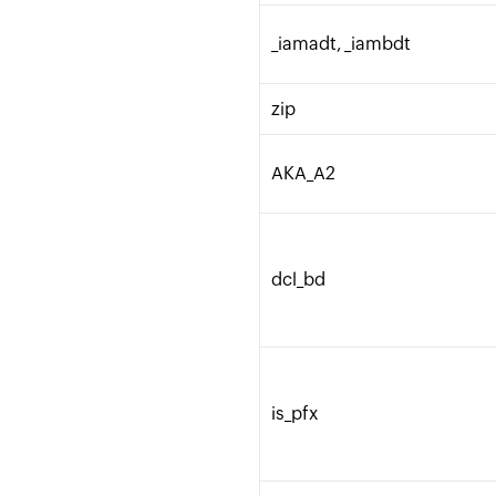
_iamadt, _iambdt
zip
AKA_A2
dcl_bd
is_pfx