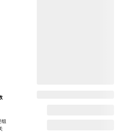
Zoho百科
效
要组
关