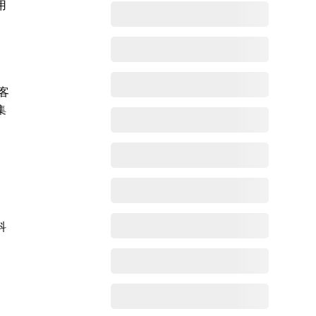
用
客
集
科