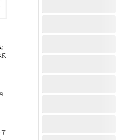
实
体反
购
升了