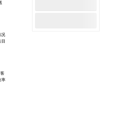
送
情况
售目
行客
效率