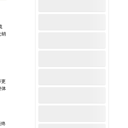
成
化销
够更
整体
最终