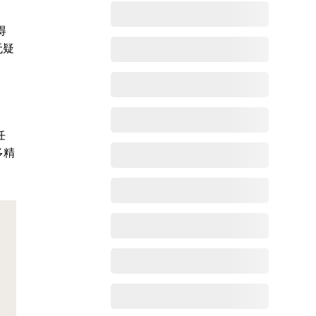
得
无疑
任
多精