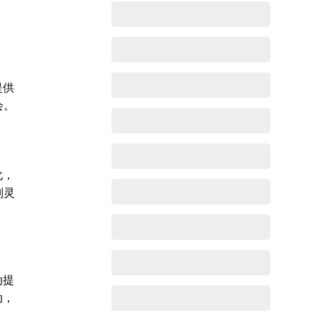
提供
会。
化，
则灵
动提
动，