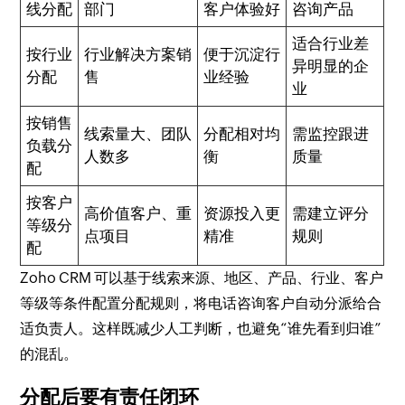
线分配
部门
客户体验好
咨询产品
适合行业差
按行业
行业解决方案销
便于沉淀行
异明显的企
分配
售
业经验
业
按销售
线索量大、团队
分配相对均
需监控跟进
负载分
人数多
衡
质量
配
按客户
高价值客户、重
资源投入更
需建立评分
等级分
点项目
精准
规则
配
Zoho CRM 可以基于线索来源、地区、产品、行业、客户
等级等条件配置分配规则，将电话咨询客户自动分派给合
适负责人。这样既减少人工判断，也避免“谁先看到归谁”
的混乱。
分配后要有责任闭环