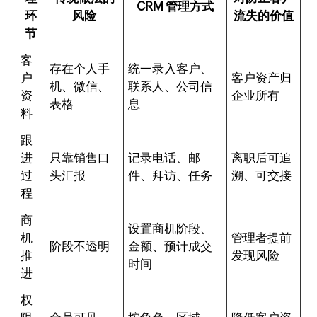
CRM 管理方式
环
风险
流失的价值
节
客
存在个人手
统一录入客户、
户
客户资产归
机、微信、
联系人、公司信
资
企业所有
表格
息
料
跟
进
只靠销售口
记录电话、邮
离职后可追
过
头汇报
件、拜访、任务
溯、可交接
程
商
设置商机阶段、
机
管理者提前
阶段不透明
金额、预计成交
推
发现风险
时间
进
权