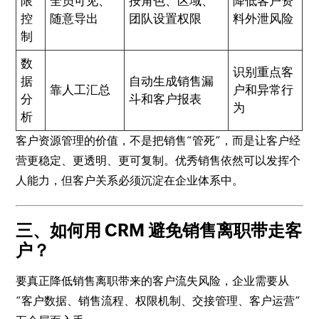
限
全员可见、
按角色、区域、
降低客户资
控
随意导出
团队设置权限
料外泄风险
制
数
识别重点客
据
自动生成销售漏
靠人工汇总
户和异常行
分
斗和客户报表
为
析
客户资源管理的价值，不是把销售“管死”，而是让客户经
营更稳定、更透明、更可复制。优秀销售依然可以发挥个
人能力，但客户关系必须沉淀在企业体系中。
三、如何用 CRM 避免销售离职带走客
户？
要真正降低销售离职带来的客户流失风险，企业需要从
“客户数据、销售流程、权限机制、交接管理、客户运营”