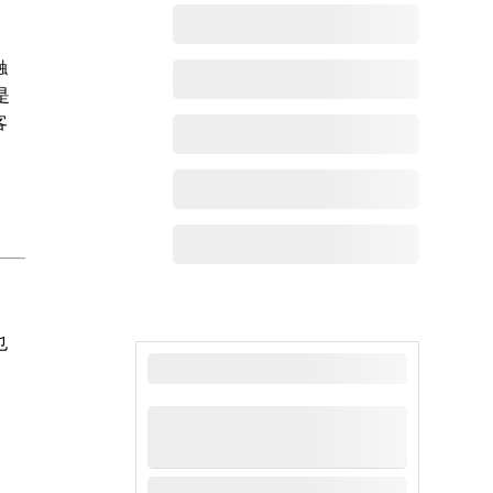
触
是
客
也
最新动态