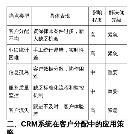
影响
解决优
痛点类型
具体表现
程度
先级
客户分配
资深律师案件过多，新
高
紧急
不均
人缺乏机会
业绩统计
手工统计易错，实时性
高
紧急
困难
差
客户数据分散，协作困
信息孤岛
中
重要
难
服务质量
缺乏标准化流程和监控
中
重要
监控
机制
跟进不及时，客户体验
客户流失
高
紧急
差
二、CRM系统在客户分配中的应用策
略