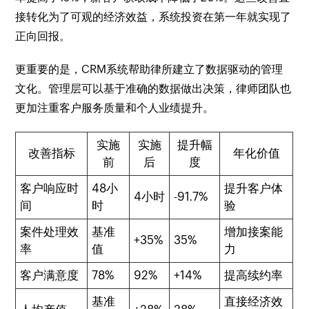
接转化为了可观的经济效益，系统投资在第一年就实现了
正向回报。
更重要的是，CRM系统帮助律所建立了数据驱动的管理
文化。管理层可以基于准确的数据做出决策，律师团队也
更加注重客户服务质量和个人业绩提升。
实施
实施
提升幅
改善指标
年化价值
前
后
度
客户响应时
48小
提升客户体
4小时
-91.7%
间
时
验
案件处理效
基准
增加接案能
+35%
35%
率
值
力
客户满意度
78%
92%
+14%
提高续约率
基准
直接经济效