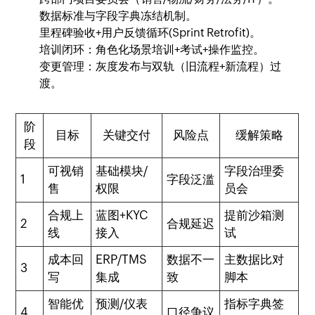
数据标准与字段字典冻结机制。
里程碑验收+用户反馈循环(Sprint Retrofit)。
培训闭环：角色化场景培训+考试+操作监控。
变更管理：灰度发布与双轨（旧流程+新流程）过
渡。
阶
目标
关键交付
风险点
缓解策略
段
可视销
基础模块/
字段治理委
1
字段泛滥
售
权限
员会
合规上
蓝图+KYC
提前沙箱测
2
合规延迟
线
接入
试
成本回
ERP/TMS
数据不一
主数据比对
3
写
集成
致
脚本
智能优
预测/仪表
指标字典签
4
口径争议