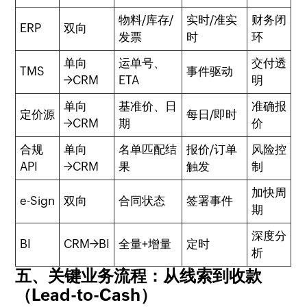
物料/库存/
实时/准实
财务闭
ERP
双向
发票
时
环
单向
运单号、
交付透
TMS
事件驱动
→CRM
ETA
明
单向
基准价、日
准确报
定价源
每日/即时
→CRM
期
价
合规
单向
名单匹配结
报价/订单
风险控
API
→CRM
果
触发
制
加快周
e-Sign
双向
合同状态
签署事件
期
深度分
BI
CRM→BI
全量+增量
定时
析
五、关键业务流程：从线索到收款
（Lead-to-Cash）