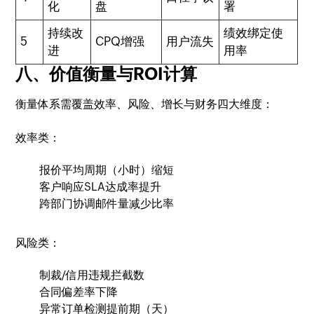
化
盘
署
持续改
绩效绑定使
5
CPQ增强
用户流失
进
用率
八、价值衡量与ROI计算
衡量体系需覆盖效率、风险、增长与财务四大维度：
效率类：
报价平均周期（小时）缩短
客户响应SLA达成率提升
跨部门协调邮件量减少比率
风险类：
制裁/信用违规拦截数
合同偏差率下降
异常订单检测提前期（天）