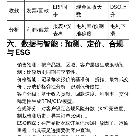
ERP同
现金回收天
DSO上
收款
发票/回款
步
数
升
报表+仪
毛利率/预测
毛利下
分析
利润/偏差
表盘
准确度
滑
六、数据与智能：预测、定价、合规
与 ESG
销售预测：按产品线、区域、客户层级生成滚动预
测；比较历史同期与季节性。
价格智能：记录每次报价的基准价、折扣、最终成交
价，形成价格弹性分析；识别低价侵蚀。
客户分级：基于收入贡献、回款速度、利润率、交付
稳定性生成RFM/CLV模型。
合规评分：对客户设定合规风险分数（KYC完整度、
制裁检测历史、异常订单比例）。
ESG追踪：在产品批次或订单记录碳排放因子、运输
里程，出具碳足迹摘要供客户查询。