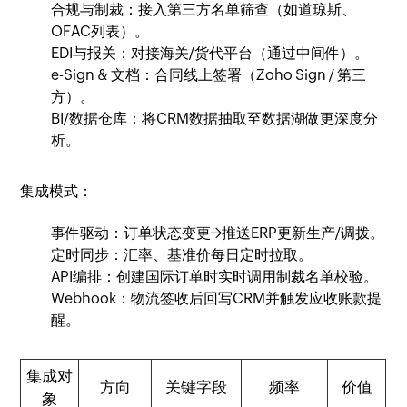
合规与制裁：接入第三方名单筛查（如道琼斯、
OFAC列表）。
EDI与报关：对接海关/货代平台（通过中间件）。
e-Sign & 文档：合同线上签署（Zoho Sign / 第三
方）。
BI/数据仓库：将CRM数据抽取至数据湖做更深度分
析。
集成模式：
事件驱动：订单状态变更→推送ERP更新生产/调拨。
定时同步：汇率、基准价每日定时拉取。
API编排：创建国际订单时实时调用制裁名单校验。
Webhook：物流签收后回写CRM并触发应收账款提
醒。
集成对
方向
关键字段
频率
价值
象