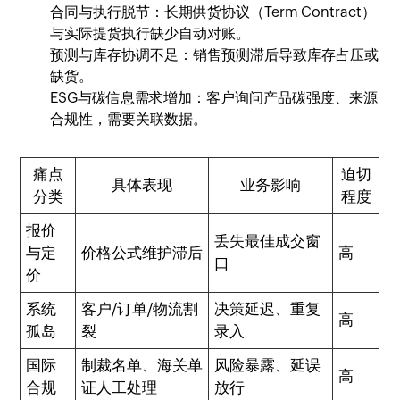
合同与执行脱节：长期供货协议（Term Contract）
与实际提货执行缺少自动对账。
预测与库存协调不足：销售预测滞后导致库存占压或
缺货。
ESG与碳信息需求增加：客户询问产品碳强度、来源
合规性，需要关联数据。
痛点
迫切
具体表现
业务影响
分类
程度
报价
丢失最佳成交窗
与定
价格公式维护滞后
高
口
价
系统
客户/订单/物流割
决策延迟、重复
高
孤岛
裂
录入
国际
制裁名单、海关单
风险暴露、延误
高
合规
证人工处理
放行