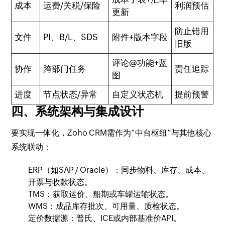
成本
运费/关税/保险
利润预估
更新
防止错用
文件
PI、B/L、SDS
附件+版本字段
旧版
评论@功能+蓝
协作
跨部门任务
责任追踪
图
进度
节点状态/异常
自定义状态机
提前预警
四、系统架构与集成设计
要实现一体化，Zoho CRM需作为“中台枢纽”与其他核心
系统联动：
ERP（如SAP / Oracle）：同步物料、库存、成本、
开票与收款状态。
TMS：获取运价、船期或车罐运输状态。
WMS：成品库存批次、可用量、质检状态。
定价数据源：普氏、ICE或内部基准价API。