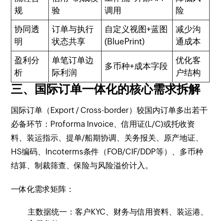
规
验
调用
险
协同透
订单与执行
自定义视图+蓝图
减少沟
明
状态共享
(BluePrint)
通成本
盈利分
单笔订单边
优化客
多币种+成本字段
析
际利润
户结构
三、国际订单一体化的核心需求拆解
国际订单（Export / Cross-border）较国内订单多出若干
必备环节：Proforma Invoice、信用证(L/C)或托收资
料、装运指示、提单/船期协调、关务报关、原产地证、
HS编码、Incoterms条件（FOB/CIF/DDP等）、多币种
结算、制裁筛查、保险与风险溢价计入。
一体化需求矩阵：
主数据统一：客户KYC、财务与信用资料、装运港、