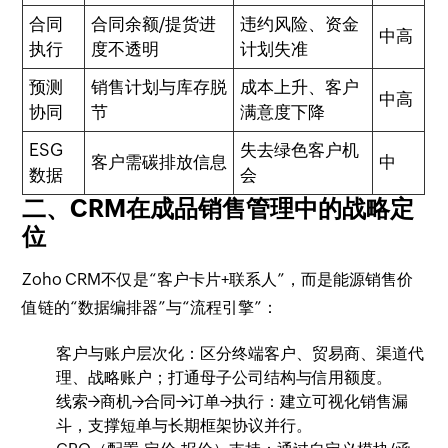
合同
合同余额/提货进
违约风险、资金
中高
执行
度不透明
计划失准
预测
销售计划与库存脱
成本上升、客户
中高
协同
节
满意度下降
ESG
失去绿色客户机
客户需碳排放信息
中
数据
会
二、CRM在成品销售管理中的战略定
位
Zoho CRM不仅是“客户卡片+联系人”，而是能源销售价
值链的“数据编排器”与“流程引擎”：
客户与账户层次化：区分终端客户、贸易商、渠道代
理、战略账户；打通母子公司结构与信用额度。
线索→商机→合同→订单→执行：建立可视化销售漏
斗，支撑短单与长期框架协议并行。