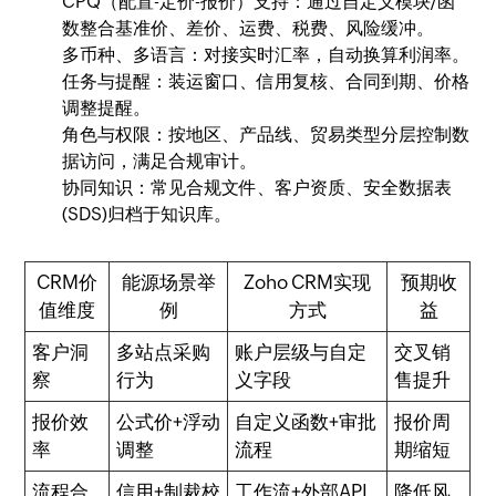
CPQ（配置-定价-报价）支持：通过自定义模块/函
数整合基准价、差价、运费、税费、风险缓冲。
多币种、多语言：对接实时汇率，自动换算利润率。
任务与提醒：装运窗口、信用复核、合同到期、价格
调整提醒。
角色与权限：按地区、产品线、贸易类型分层控制数
据访问，满足合规审计。
协同知识：常见合规文件、客户资质、安全数据表
(SDS)归档于知识库。
CRM价
能源场景举
Zoho CRM实现
预期收
值维度
例
方式
益
客户洞
多站点采购
账户层级与自定
交叉销
察
行为
义字段
售提升
报价效
公式价+浮动
自定义函数+审批
报价周
率
调整
流程
期缩短
流程合
信用+制裁校
工作流+外部API
降低风