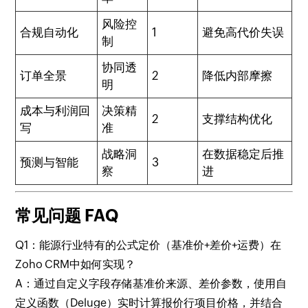
风险控
合规自动化
1
避免高代价失误
制
协同透
订单全景
2
降低内部摩擦
明
成本与利润回
决策精
2
支撑结构优化
写
准
战略洞
在数据稳定后推
预测与智能
3
察
进
常见问题 FAQ
Q1：能源行业特有的公式定价（基准价+差价+运费）在
Zoho CRM中如何实现？
A：通过自定义字段存储基准价来源、差价参数，使用自
定义函数（Deluge）实时计算报价行项目价格，并结合