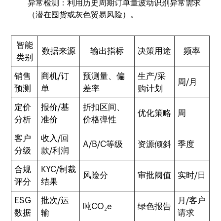
异常检测：利用历史周期订单量波动识别异常需求
（潜在囤货或灰色贸易风险）。
智能
数据来源
输出指标
决策用途
频率
类别
销售
商机/订
预测量、偏
生产/采
周/月
预测
单
差率
购计划
定价
报价/基
折扣区间、
优化策略
周
分析
准价
价格弹性
客户
收入/回
A/B/C等级
资源倾斜
季度
分级
款/利润
合规
KYC/制裁
风险分
审批阈值
实时/日
评分
结果
ESG
批次/运
月/客户
吨CO₂e
绿色报告
数据
输
请求