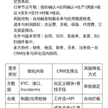
交货条款。
订单节点可视：报价确认→合同确认→生产/调拨→装
运→清关→交付→对账→收款。
风险控制：自动触发制裁名单与信用额度检查。
成本与利润跟踪：含运费、关税、保险、代理费、汇
兑损益预估。
文件与版本管理：合同、SDS、装箱单、发票、B/L
扫描件集中。
多方协作：销售、物流、财务、关务、法务统一在
CRM任务与评论流内协同。
需求
风险降低
细化内容
CRM支撑点
类别
方式
主数
KYC、港口、
自定义模块+查
审批锁定
据
Incoterms
找字段
合规
制裁/信用校验
工作流+API
自动拦截
成本子表+汇率