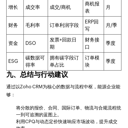
商机报
增长
成交率
成交/商机
月
表
ERP回
财务
毛利率
订单利润字段
月/季
写
发票+回款日
财务接
资金
DSO
季度
期
口
碳数据可
拥有碳字段订
订单模
ESG
季度
得率
单占比
块
九、总结与行动建议
通过以Zoho CRM为核心的数据与流程中枢，能源企业能
够：
将分散的报价、合同、国际订单、物流与合规流程统
一到可追溯的蓝图上。
利用CPQ与动态定价快速响应市场波动，提升成交