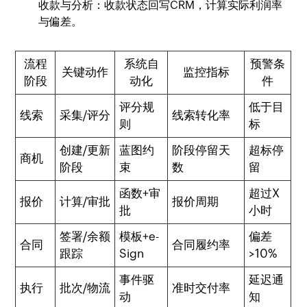
收款与分析：收款状态回写CRM，计算实际利润率
与偏差。
流程
系统自
预警条
关键动作
监控指标
阶段
动化
件
评分规
低于目
线索
采集/评分
线索转化率
则
标
创建/更新
蓝图约
阶段停留天
超标停
商机
阶段
束
数
留
函数+审
超过X
报价
计算/审批
报价周期
批
小时
签署/余额
模板+e-
偏差
合同
合同履约率
跟踪
Sign
>10%
事件驱
延迟通
执行
批次/物流
准时交付率
动
知