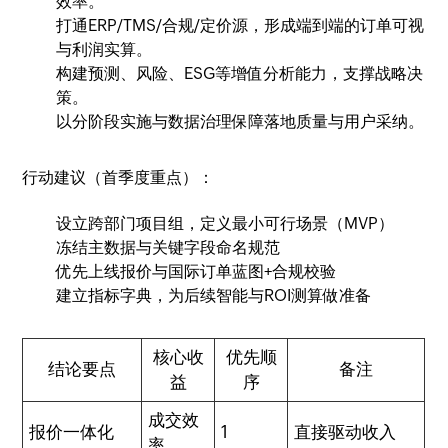
效率。
打通ERP/TMS/合规/定价源，形成端到端的订单可视
与利润实算。
构建预测、风险、ESG等增值分析能力，支撑战略决
策。
以分阶段实施与数据治理保障落地质量与用户采纳。
行动建议（首季度重点）：
设立跨部门项目组，定义最小可行场景（MVP）
冻结主数据与关键字段命名规范
优先上线报价与国际订单蓝图+合规校验
建立指标字典，为后续智能与ROI测算做准备
核心收
优先顺
结论要点
备注
益
序
成交效
报价一体化
1
直接驱动收入
率