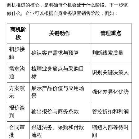
商机推进的核心，是明确每个机会处于什么阶段、下一步该
做什么。企业可以根据自身业务设置销售阶段，例如：
商机阶
关键动作
管理重点
段
初步接
确认客户需求与预算
判断线索质量
触
需求沟
梳理业务痛点与采购目
识别关键决策人
通
标
方案演
展示产品价值与应用场
强化差异化优势
示
景
报价谈
输出报价与商务条款
管控折扣和利润
判
合同审
跟进法务、采购和付款
缩短内部等待时
批
流程
间