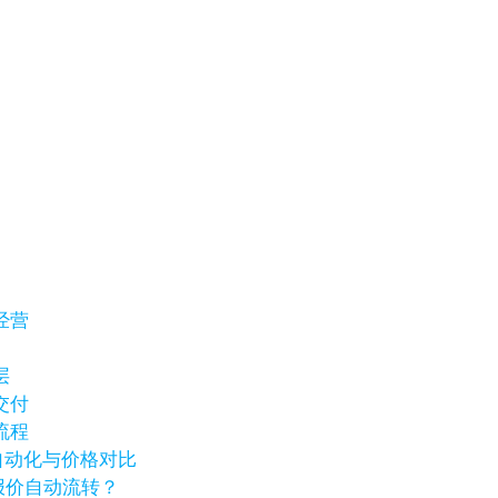
经营
层
交付
流程
销自动化与价格对比
报价自动流转？