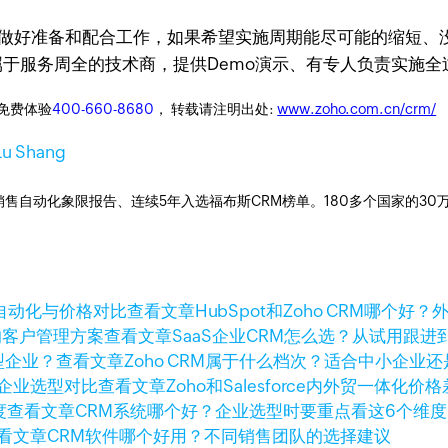
做好准备和配合工作，如果希望实施周期能尽可能的缩短、没
CRM属于服务周全的技术商，提供Demo演示、有专人负责实施
迎免费体验
400-660-8680
， 转载请注明出处:
www.zoho.com.cn/crm/
Lu Shang
ner销售自动化象限报告、连续5年入选福布斯CRM榜单。180多个国家的3
查看文章
HubSpot和Zoho CRM哪
查看文章
SaaS企业CRM怎么选？从试用跟
查看文章
Zoho CRM属于什么档次？适合中小企业
查看文章
Zoho和Salesforce内外贸一体
查看文章
CRM系统哪个好？企业选型时要重点看这6个维度
看文章
CRM软件哪个好用？不同销售团队的选择建议