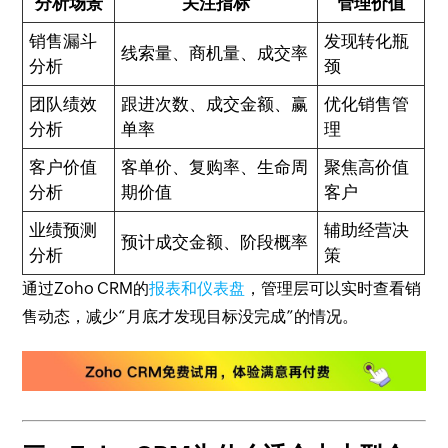
分析场景
关注指标
管理价值
销售漏斗
发现转化瓶
线索量、商机量、成交率
分析
颈
团队绩效
跟进次数、成交金额、赢
优化销售管
分析
单率
理
客户价值
客单价、复购率、生命周
聚焦高价值
分析
期价值
客户
业绩预测
辅助经营决
预计成交金额、阶段概率
分析
策
通过Zoho CRM的
报表和仪表盘
，管理层可以实时查看销
售动态，减少“月底才发现目标没完成”的情况。