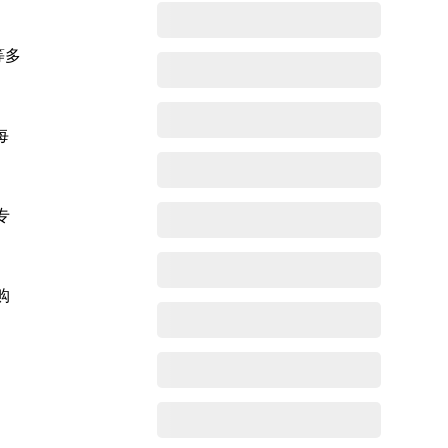
等多
每
专
购