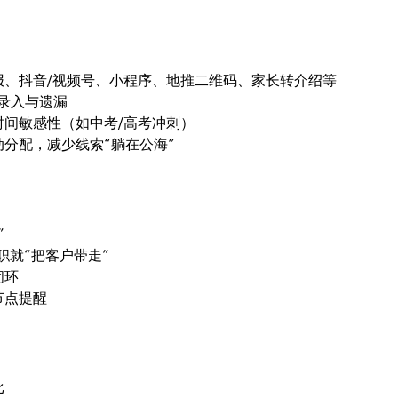
报、抖音/视频号、小程序、地推二维码、家长转介绍等
复录入与遗漏
间敏感性（如中考/高考冲刺）
分配，减少线索“躺在公海”
”
职就“把客户带走”
闭环
节点提醒
比