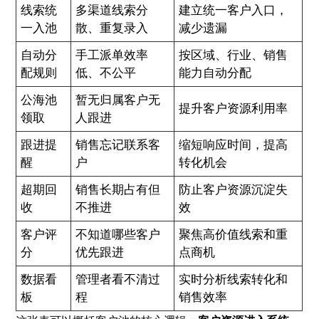
线索统
多渠道线索分
建立统一客户入口，
一入池
散、重复录入
减少遗漏
自动分
手工派单效率
按区域、行业、销售
配规则
低、不公平
能力自动分配
公海池
暂无归属客户无
提升客户资源利用率
领取
人跟进
跟进提
销售忘记联系客
缩短响应时间，提高
醒
户
转化机会
超期回
销售长期占有但
防止客户资源沉淀失
收
不推进
效
客户评
不知道哪些客户
聚焦高价值线索和重
分
优先跟进
点商机
数据看
管理者看不清过
实时分析线索转化和
板
程
销售效率