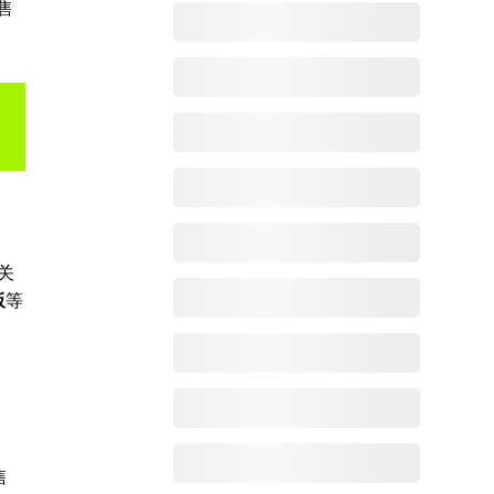
售
关
板
等
售