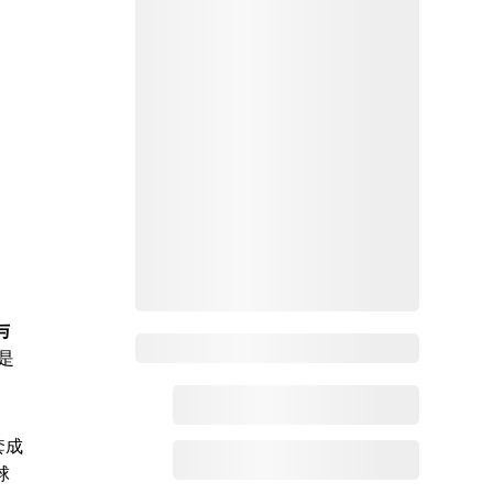
与
Zoho百科
是
套成
球