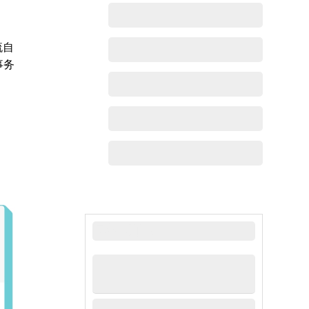
流自
事务
最新动态