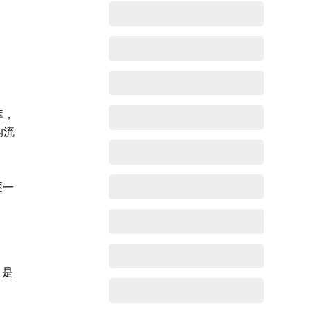
库，
的流
逐一
，是