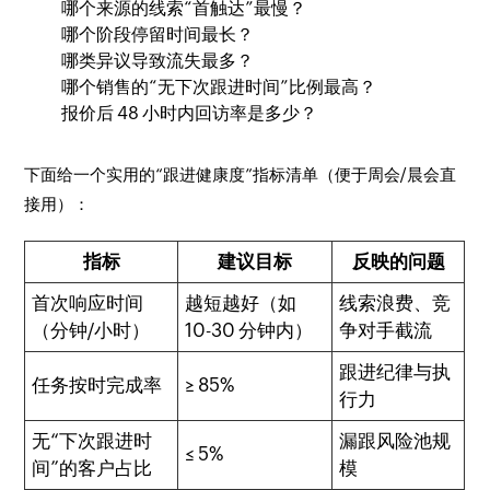
哪个来源的线索“首触达”最慢？
哪个阶段停留时间最长？
哪类异议导致流失最多？
哪个销售的“无下次跟进时间”比例最高？
报价后 48 小时内回访率是多少？
下面给一个实用的“跟进健康度”指标清单（便于周会/晨会直
接用）：
指标
建议目标
反映的问题
首次响应时间
越短越好（如
线索浪费、竞
（分钟/小时）
10-30 分钟内）
争对手截流
跟进纪律与执
任务按时完成率
≥ 85%
行力
无“下次跟进时
漏跟风险池规
≤ 5%
间”的客户占比
模