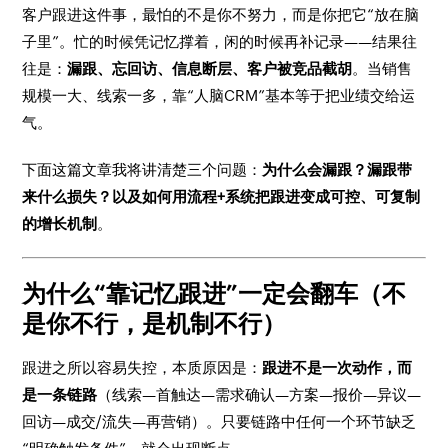
客户跟进这件事，最怕的不是你不努力，而是你把它“放在脑
子里”。忙的时候凭记忆撑着，闲的时候再补记录——结果往
往是：
漏跟、忘回访、信息断层、客户被竞品截胡
。当销售
规模一大、线索一多，靠“人脑CRM”基本等于把业绩交给运
气。
下面这篇文章我将讲清楚三个问题：
为什么会漏跟？漏跟带
来什么损失？以及如何用流程+系统把跟进变成可控、可复制
的增长机制
。
为什么“靠记忆跟进”一定会翻车（不
是你不行，是机制不行）
跟进之所以容易失控，本质原因是：
跟进不是一次动作，而
是一条链路
（线索—首触达—需求确认—方案—报价—异议—
回访—成交/流失—再营销）。只要链路中任何一个环节缺乏