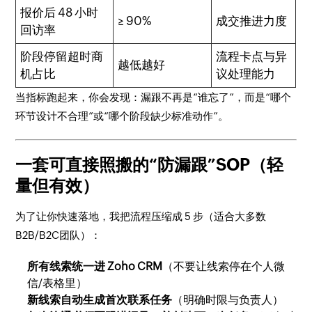
报价后 48 小时
≥ 90%
成交推进力度
回访率
阶段停留超时商
流程卡点与异
越低越好
机占比
议处理能力
当指标跑起来，你会发现：漏跟不再是“谁忘了”，而是“哪个
环节设计不合理”或“哪个阶段缺少标准动作”。
一套可直接照搬的“防漏跟”SOP（轻
量但有效）
为了让你快速落地，我把流程压缩成 5 步（适合大多数
B2B/B2C团队）：
所有线索统一进 Zoho CRM
（不要让线索停在个人微
信/表格里）
新线索自动生成首次联系任务
（明确时限与负责人）