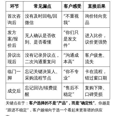
环节
常见漏点
客户感受
直接后果
首次咨
没有及时回电/回
“不重视
询价转向竞
询后
微信
我”
品
发方
“你们只
无人确认是否收
进入比价，
案/报
是发文
到、是否看懂
议价更强势
价后
件”
异议出
没有记录异议点，
“沟通成
客户疲惫、
现后
二次沟通重复问
本高”
流失
临门一
忘记关键决策人、
“你不专
卡在流程，
脚
采购流程节点
业”
错过窗口期
忘记回访/续费提
“售后不
复购下降、
成交后
醒
稳定”
口碑受损
关键点在于：
客户选择的不是“产品”，而是“确定性”
。你越是
“跟进不稳定”，客户越倾向于选一个看起来更靠谱的供应