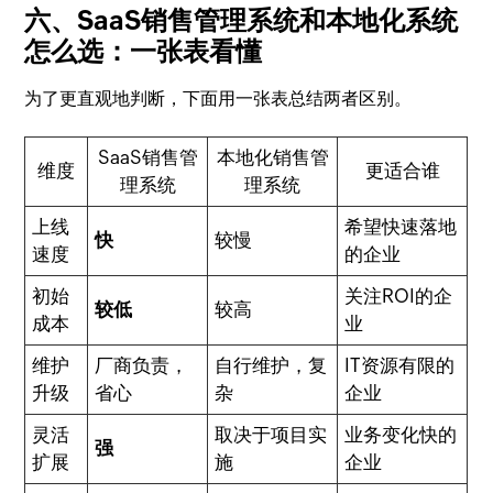
六、SaaS销售管理系统和本地化系统
怎么选：一张表看懂
为了更直观地判断，下面用一张表总结两者区别。
SaaS销售管
本地化销售管
维度
更适合谁
理系统
理系统
上线
希望快速落地
快
较慢
速度
的企业
初始
关注ROI的企
较低
较高
成本
业
维护
厂商负责，
自行维护，复
IT资源有限的
升级
省心
杂
企业
灵活
取决于项目实
业务变化快的
强
扩展
施
企业