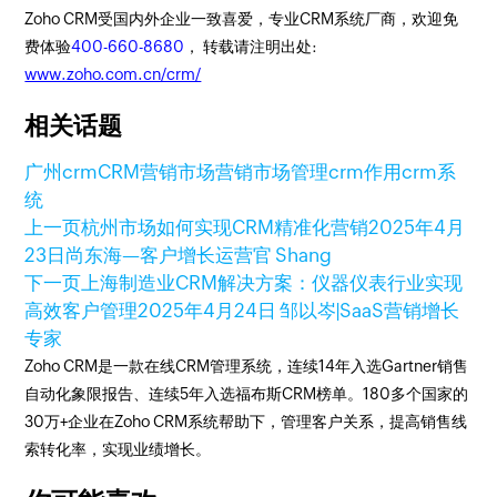
Zoho CRM受国内外企业一致喜爱，专业CRM系统厂商，欢迎免
费体验
400-660-8680
， 转载请注明出处:
www.zoho.com.cn/crm/
相关话题
广州crm
CRM营销
市场营销
市场管理
crm作用
crm系
统
上一页
杭州市场如何实现CRM精准化营销
2025年4月
23日
尚东海—客户增长运营官 Shang
下一页
上海制造业CRM解决方案：仪器仪表行业实现
高效客户管理
2025年4月24日
邹以岑|SaaS营销增长
专家
Zoho CRM是一款在线CRM管理系统，连续14年入选Gartner销售
自动化象限报告、连续5年入选福布斯CRM榜单。180多个国家的
30万+企业在Zoho CRM系统帮助下，管理客户关系，提高销售线
索转化率，实现业绩增长。