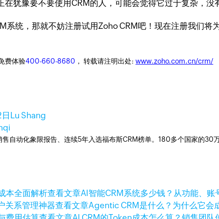
正在犹豫要不要使用CRM的人，可能会觉得它过于复杂，没
M系统，那就不妨注册试用Zoho CRM吧！现在注册我们将
迎免费体验
400-660-8680
， 转载请注明出处:
www.zoho.com.cn/crm/
2日
Lu Shang
nqi
ner销售自动化象限报告、连续5年入选福布斯CRM榜单。180多个国家的3
查看文章
AI智能CRM系统多少钱？从功能、
查看文章
Agentic CRM是什么？为什么
查看文章
AI CRM的Token成本怎么算？销售