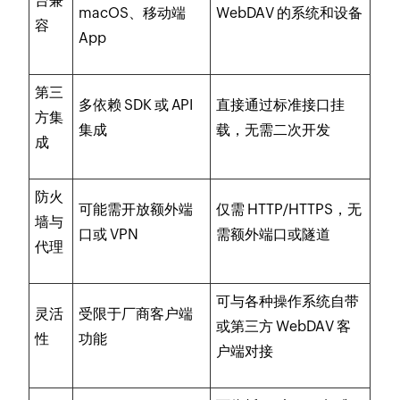
台兼
macOS、移动端
WebDAV 的系统和设备
容
App
第三
多依赖 SDK 或 API
直接通过标准接口挂
方集
集成
载，无需二次开发
成
防火
可能需开放额外端
仅需 HTTP/HTTPS，无
墙与
口或 VPN
需额外端口或隧道
代理
可与各种操作系统自带
灵活
受限于厂商客户端
或第三方 WebDAV 客
性
功能
户端对接