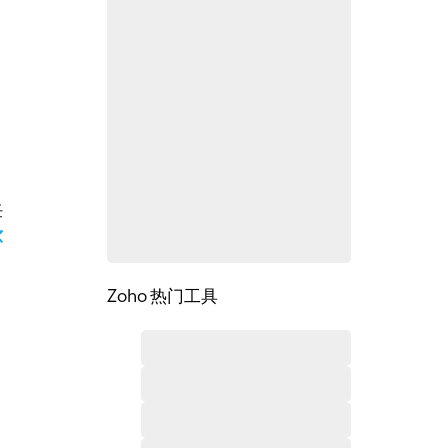
任
软
Zoho 热门工具