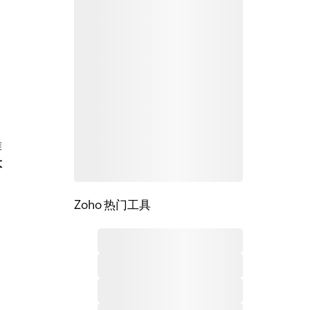
准
大
Zoho 热门工具