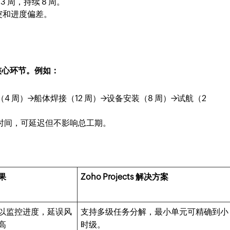
 周，持续 8 周。
突和进度偏差。
核心环节。例如：
（4 周）→船体焊接（12 周）→设备安装（8 周）→试航（2
动时间，可延迟但不影响总工期。
果
Zoho Projects 解决方案
以监控进度，延误风
支持多级任务分解，最小单元可精确到小
高
时级。