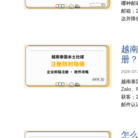
哪种邮
邮箱；
达并降
越
册
2026-07-
越南泰
Zalo、
获客；
邮件认
怎么