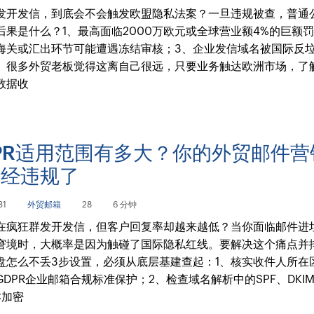
发开发信，到底会不会触发欧盟隐私法案？一旦违规被查，普通
后果是什么？1、最高面临2000万欧元或全球营业额4%的巨额罚
海关或汇出环节可能遭遇冻结审核；3、企业发信域名被国际反
。很多外贸老板觉得这离自己很远，只要业务触达欧洲市场，了
数据收
PR适用范围有多大？你的外贸邮件营
已经违规了
31
外贸邮箱
28
6 分钟
在疯狂群发开发信，但客户回复率却越来越低？当你面临邮件进
窘境时，大概率是因为触碰了国际隐私红线。要解决这个痛点并
盘怎么不丢3步设置，必须从底层基建查起：1、核实收件人所在
GDPR企业邮箱合规标准保护；2、检查域名解析中的SPF、DKI
C加密