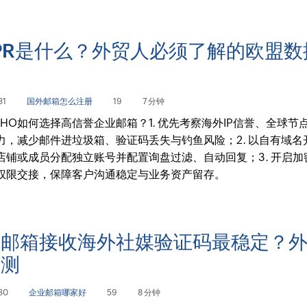
PR是什么？外贸人必须了解的欧盟数
法
31
国外邮箱怎么注册
19
7 分钟
OHO如何选择高信誉企业邮箱？1. 优先考察海外IP信誉、全球节
力，减少邮件进垃圾箱、验证码丢失与钓鱼风险；2. 以自有域名
店铺或成员分配独立账号并配置询盘过滤、自动回复；3. 开启加
权限交接，保障客户沟通稳定与业务资产留存。
种邮箱接收海外社媒验证码最稳定？
实测
30
企业邮箱哪家好
59
8 分钟