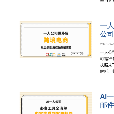
率与客
一
公
2026-07-
一人公
司需准
执照未
解析、
AI
邮