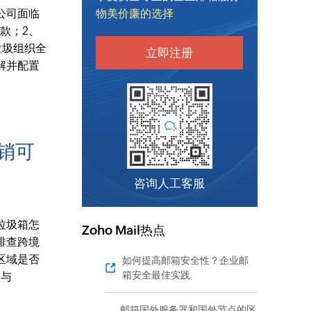
公司面临
物美价廉的选择
款；2、
垃圾组织全
立即注册
解并配置
销可
咨询人工客服
垃圾箱怎
Zoho Mail热点
排查跨境
区域是否
如何提高邮箱安全性？企业邮
箱安全最佳实践
M与
邮箱国外服务器和国外节点的区