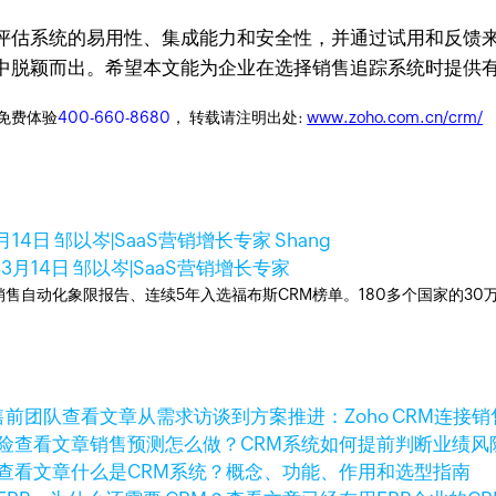
评估系统的易用性、集成能力和安全性，并通过试用和反馈
中脱颖而出。希望本文能为企业在选择销售追踪系统时提供
迎免费体验
400-660-8680
， 转载请注明出处:
www.zoho.com.cn/crm/
月14日
邹以岑|SaaS营销增长专家 Shang
年3月14日
邹以岑|SaaS营销增长专家
ner销售自动化象限报告、连续5年入选福布斯CRM榜单。180多个国家的3
查看文章
从需求访谈到方案推进：Zoho CRM连接
查看文章
销售预测怎么做？CRM系统如何提前判断业绩风
查看文章
什么是CRM系统？概念、功能、作用和选型指南