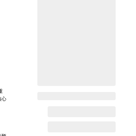
重
Zoho百科
核心