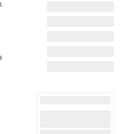
策
据
最新动态