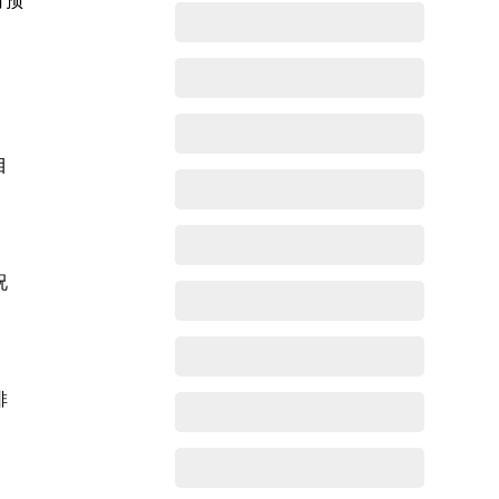
行预
目
况
排