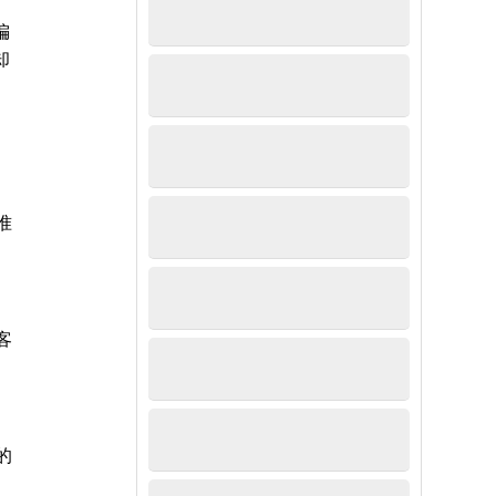
偏
却
准
客
的