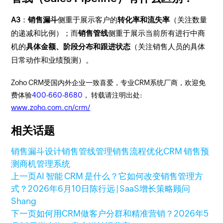
A3
：
销售漏斗
侧重于展示客户的
转化率和流失率
（关注数量
的递减和比例）；而
销售管线
侧重于展示当前所有进行中商
机的
具体金额、阶段分布和跟进状态
（关注销售人员的具体
日常动作和业绩预测）。
Zoho CRM受国内外企业一致喜爱，专业CRM系统厂商，欢迎免
费体验
400-660-8680
， 转载请注明出处:
www.zoho.com.cn/crm/
相关话题
销售漏斗设计
销售管线管理
销售流程优化
CRM 销售预
测
商机管理系统
上一页
AI 智能 CRM 是什么？它如何改变销售管理方
式？
2026年6月10日
陈行远 | SaaS增长策略顾问
Shang
下一页
如何用CRM做客户分群和精准营销？
2026年5