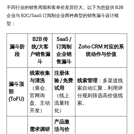
不同行业的销售周期和客单价差异巨大。以下为您提供 B2B
企业与 B2C/SaaS 订阅制企业两种典型的销售漏斗设计模
型：
B2B 传
SaaS /
漏斗阶
统/大客
订阅制
Zoho CRM 对应的系
段
户销售漏
企业销
统动作与价值
斗
售漏斗
线索收集
注册体
与清洗
验 / 免费
线索管理
：多渠道线
漏斗顶
（展会、
试用
索自动汇聚，利用评
部
官网询
（线上
分规则筛选高价值线
(ToFU)
盘、主动
流量转
索。
开发）
化）
产品激
需求调研
活与价