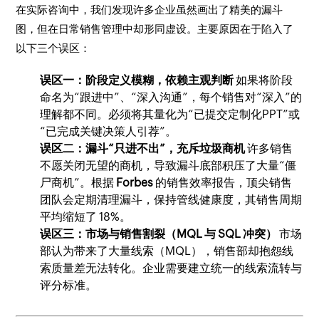
在实际咨询中，我们发现许多企业虽然画出了精美的漏斗
图，但在日常销售管理中却形同虚设。主要原因在于陷入了
以下三个误区：
误区一：阶段定义模糊，依赖主观判断
如果将阶段
命名为“跟进中”、“深入沟通”，每个销售对“深入”的
理解都不同。必须将其量化为“已提交定制化PPT”或
“已完成关键决策人引荐”。
误区二：漏斗“只进不出”，充斥垃圾商机
许多销售
不愿关闭无望的商机，导致漏斗底部积压了大量“僵
尸商机”。根据
Forbes
的销售效率报告，顶尖销售
团队会定期清理漏斗，保持管线健康度，其销售周期
平均缩短了 18%。
误区三：市场与销售割裂（MQL 与 SQL 冲突）
市场
部认为带来了大量线索（MQL），销售部却抱怨线
索质量差无法转化。企业需要建立统一的线索流转与
评分标准。