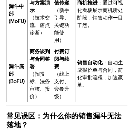
与方案演
值传递
商机推进
：通过可视
漏斗中
示
（新手
化看板展示商机所处
部
（技术交
引导、
阶段，销售动作一目
(MoFU)
流、痛点
关键功
了然。
诊断）
能使
用）
商务谈判
付费订
与合同签
阅与续
销售自动化
：自动生
漏斗底
署
费
成报价单与合同，简
部
（招投
（线上
化审批流程，加速赢
(BoFU)
标、法务
支付、
单。
审核、报
套餐升
价）
级）
常见误区：为什么你的销售漏斗无法
落地？