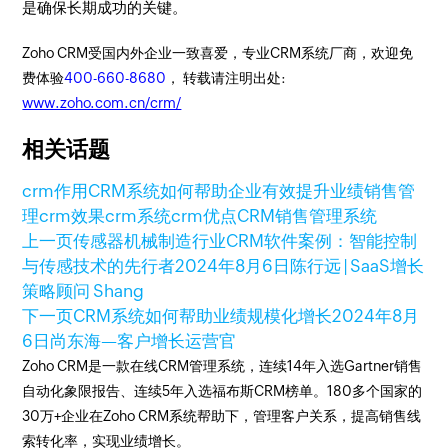
是确保长期成功的关键。
Zoho CRM受国内外企业一致喜爱，专业CRM系统厂商，欢迎免
费体验
400-660-8680
， 转载请注明出处:
www.zoho.com.cn/crm/
相关话题
crm作用
CRM系统如何帮助企业有效提升业绩
销售管
理
crm效果
crm系统
crm优点
CRM销售管理系统
上一页
传感器机械制造行业CRM软件案例：智能控制
与传感技术的先行者
2024年8月6日
陈行远 | SaaS增长
策略顾问 Shang
下一页
CRM系统如何帮助业绩规模化增长
2024年8月
6日
尚东海—客户增长运营官
Zoho CRM是一款在线CRM管理系统，连续14年入选Gartner销售
自动化象限报告、连续5年入选福布斯CRM榜单。180多个国家的
30万+企业在Zoho CRM系统帮助下，管理客户关系，提高销售线
索转化率，实现业绩增长。