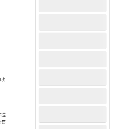
的功
掌握
销售