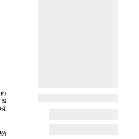
多的
Zoho百科
。然
转化
型的