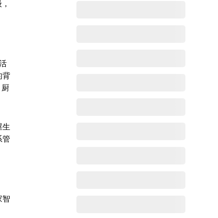
级，
活
的背
、厨
屋生
系管
家智