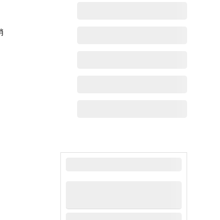
销
，
最新动态