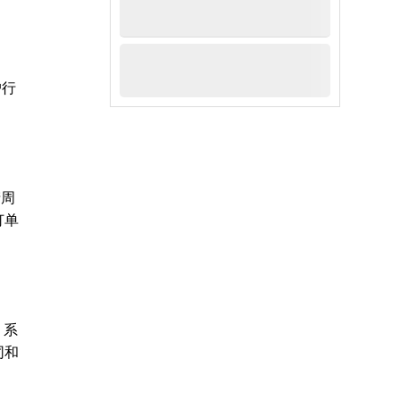
户行
产周
订单
。系
同和