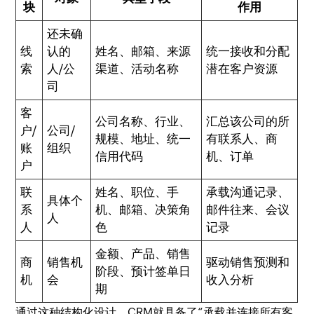
块
作用
还未确
线
认的
姓名、邮箱、来源
统一接收和分配
索
人/公
渠道、活动名称
潜在客户资源
司
客
公司名称、行业、
汇总该公司的所
户/
公司/
规模、地址、统一
有联系人、商
账
组织
信用代码
机、订单
户
联
姓名、职位、手
承载沟通记录、
具体个
系
机、邮箱、决策角
邮件往来、会议
人
人
色
记录
金额、产品、销售
商
销售机
驱动销售预测和
阶段、预计签单日
机
会
收入分析
期
通过这种结构化设计，CRM就具备了“承载并连接所有客