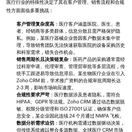
医疗行业的特殊性决定了其在客户管理、销售流程和合规
性方面面临多重挑战：
客户管理复杂度高
：医疗客户涵盖医院、医生、患
者、经销商等多类群体，信息分散且需严格保护隐
私。例如，某医疗器械企业曾因客户数据未集中管
理，导致销售团队无法快速获取医院的设备采购历史
和科室需求，错失合作机会。
销售周期长且决策链复杂
：医药产品的采购通常需经
过科室申请、伦理审查、管理层审批等多层流程，传
统手工跟进易导致信息滞后。某生物医疗企业在引入
Zoho CRM 前，学术推广资料的合规审批周期长达
2-3 周，影响市场响应速度。
合规性要求严苛
：医疗数据涉及患者隐私，需符合
HIPAA、GDPR 等法规。Zoho CRM 通过动态数据脱
敏、权限分级管理和 ISO 27001 认证，确保客户信
息安全，某企业因此连续 24 个月通过 NMPA 飞检。
数据分析需求迫切
：医疗机构需通过数据驱动决策，
但传统系统难以整合多源数据。全球医疗 CRM 市场