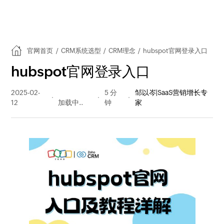
官网首页
/
CRM系统选型
/
CRM理念
/
hubspot官网登录入口
hubspot官网登录入口
2025-02-
436 阅读
5 分
邹以岑|SaaS营销增长专
12
量
钟
家