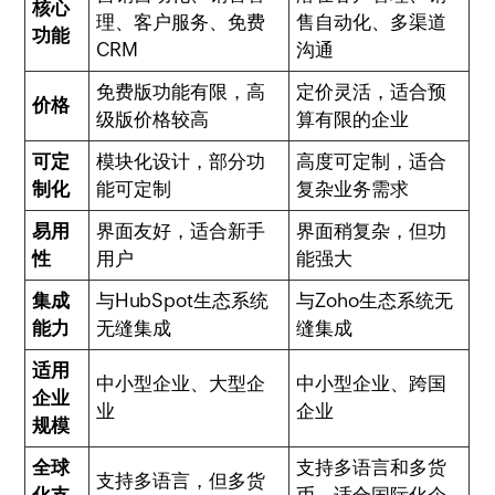
核心
理、客户服务、免费
售自动化、多渠道
功能
CRM
沟通
免费版功能有限，高
定价灵活，适合预
价格
级版价格较高
算有限的企业
可定
模块化设计，部分功
高度可定制，适合
制化
能可定制
复杂业务需求
易用
界面友好，适合新手
界面稍复杂，但功
性
用户
能强大
集成
与HubSpot生态系统
与Zoho生态系统无
能力
无缝集成
缝集成
适用
中小型企业、大型企
中小型企业、跨国
企业
业
企业
规模
全球
支持多语言和多货
支持多语言，但多货
化支
币，适合国际化企