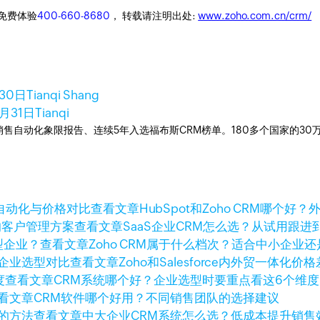
迎免费体验
400-660-8680
， 转载请注明出处:
www.zoho.com.cn/crm/
30日
Tianqi Shang
5月31日
Tianqi
ner销售自动化象限报告、连续5年入选福布斯CRM榜单。180多个国家的3
查看文章
HubSpot和Zoho CRM哪
查看文章
SaaS企业CRM怎么选？从试用跟
查看文章
Zoho CRM属于什么档次？适合中小企业
查看文章
Zoho和Salesforce内外贸一体
查看文章
CRM系统哪个好？企业选型时要重点看这6个维度
看文章
CRM软件哪个好用？不同销售团队的选择建议
查看文章
中大企业CRM系统怎么选？低成本提升销售