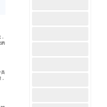
统，
统的
专员
程，