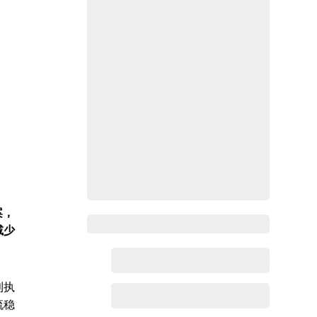
案，
Zoho百科
减少
。
利执
流稳