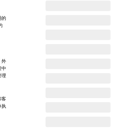
明的
的
。外
程中
管理
和客
单执