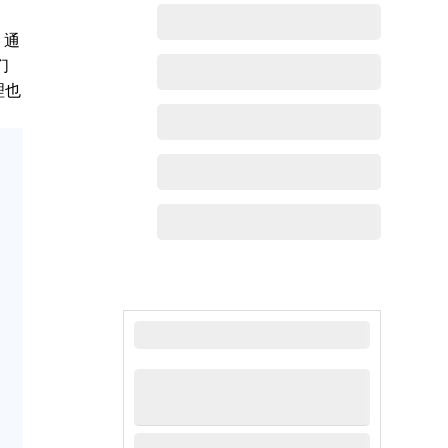
。通
们
理也
最新动态