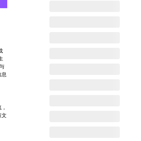
成
生
与
信息
流，
策文