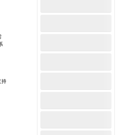
需
系
。
支持
，