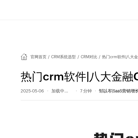
官网首页
/
CRM系统选型
/
CRM对比
/
热门crm软件|八大
热门crm软件|八大金融
2025-05-06
432 阅读量
7 分钟
邹以岑|SaaS营销增