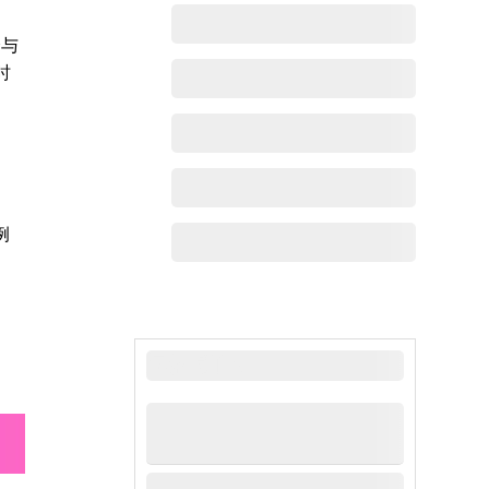
全与
时
例
最新动态