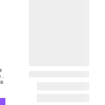
市
Zoho百科
业，
业