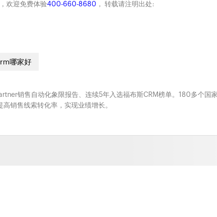
商，欢迎免费体验
400-660-8680
， 转载请注明出处:
crm哪家好
Gartner销售自动化象限报告、连续5年入选福布斯CRM榜单。180多个国
系，提高销售线索转化率，实现业绩增长。