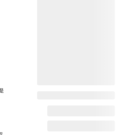
是
Zoho百科
。
程