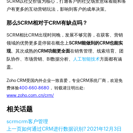
SCRM以社交价值为核心，打通客户的社交场景意味着能和客
户有更多的互动营销玩法，影响到客户的成单决策。
那么SCRM相对于CRM有缺点吗？
SCRM相比CRM出现时间晚，发展不够完善，在获客、营销
领域的优势更多是停留在概念上
SCRM能做到的CRM也能实
现
。其次成熟的
CRM功能更全面
在销售管理、线索培育、团
队协作、市场营销、BI数据分析、
人工智能技术
方面都有涵
盖。
Zoho CRM受国内外企业一致喜爱，专业CRM系统厂商，欢迎免
费体验
400-660-8680
， 转载请注明出处:
www.zoho.com.cn/crm/
相关话题
scrm
crm客户管理
上一页
如何通过CRM进行数据识别?
2021年12月3日