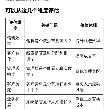
可以从这几个维度评估
评估维
关键问题
价值体现
度
销售效
销售是否减少重复录入？
提升跟进效率
率
客户转
线索是否及时分配和跟
提高成交率
化
进？
管理透
管理层是否能看到真实数
降低管理盲区
明度
据？
客户沉
客户资料是否掌握在企业
避免人员流动
淀
手中？
风险
业务扩
降低二次更换
系统是否支持未来增长？
展
成本