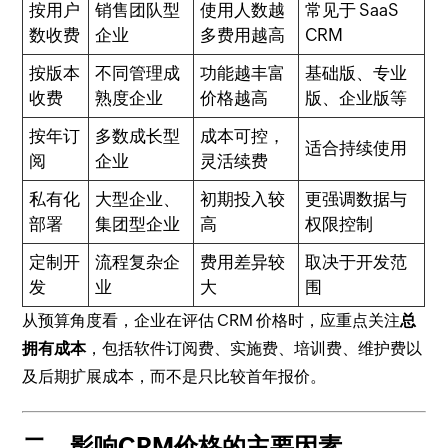
按用户
销售团队型
使用人数越
常见于 SaaS
数收费
企业
多费用越高
CRM
按版本
不同管理成
功能越丰富
基础版、专业
收费
熟度企业
价格越高
版、企业版等
按年订
多数成长型
成本可控，
适合持续使用
阅
企业
灵活续费
私有化
大型企业、
初期投入较
更强调数据与
部署
集团型企业
高
权限控制
定制开
流程复杂企
费用差异较
取决于开发范
发
业
大
围
从预算角度看，企业在评估 CRM 价格时，应重点关注
总
拥有成本
，包括软件订阅费、实施费、培训费、维护费以
及后期扩展成本，而不是只比较首年报价。
二、影响CRM价格的主要因素