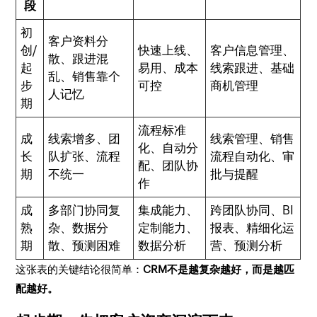
段
初
客户资料分
创/
快速上线、
客户信息管理、
散、跟进混
起
易用、成本
线索跟进、基础
乱、销售靠个
步
可控
商机管理
人记忆
期
流程标准
成
线索增多、团
线索管理、销售
化、自动分
长
队扩张、流程
流程自动化、审
配、团队协
期
不统一
批与提醒
作
成
多部门协同复
集成能力、
跨团队协同、BI
熟
杂、数据分
定制能力、
报表、精细化运
期
散、预测困难
数据分析
营、预测分析
这张表的关键结论很简单：
CRM不是越复杂越好，而是越匹
配越好。