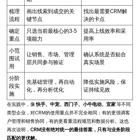
梳理
画出线索到成交的关
找出最需要CRM解
流程
键节点
决的卡点
确定
只选当前最核心的3-5
提高上线效率和采
重点
项能力
用率
小范
让销售、市场、管理
确认系统是否贴合
围试
层共同参与验证
真实场景
用
分阶
先基础管理，再自动
降低实施风险，保
段实
化，再分析优化
证持续见效
施
在实践中，像
快手、中宠、西门子、小牛电动、宜家
等不同
类型企业，对CRM的使用重点并不完全相同：有的更强调客
户管理和销售协同，有的更看重流程规范和数据分析。这也
再次说明，
CRM没有绝对统一的最佳答案，只有与业务阶段
匹配的更优解。