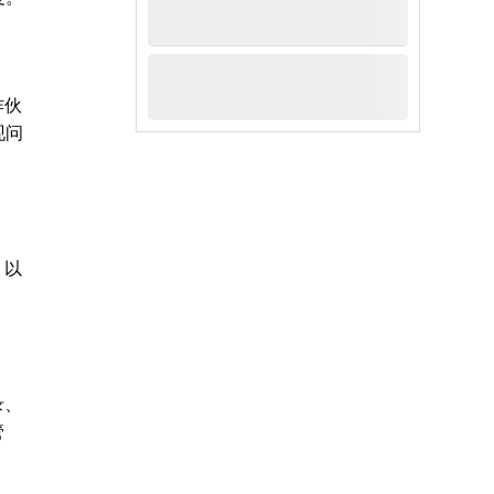
作伙
现问
。以
录、
管