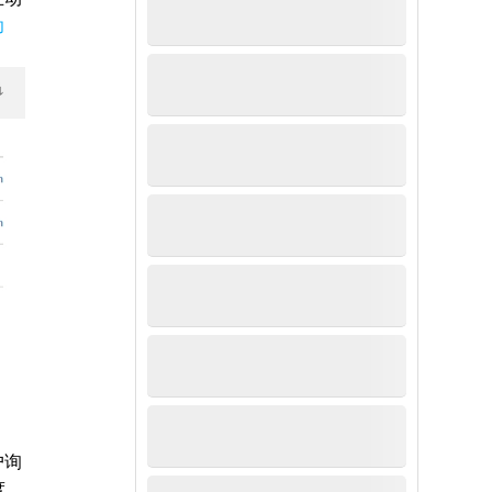
功
户询
度。