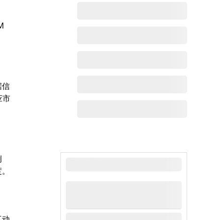
M
据信
应市
例
最新动态
度。
互动