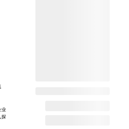
流
Zoho百科
企业
入探