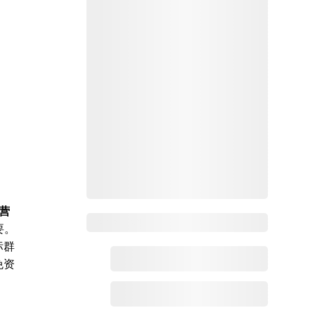
营
Zoho百科
要。
标群
免资