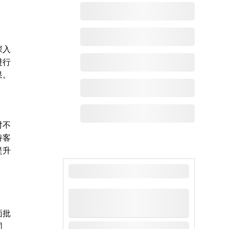
深入
进行
果。
对不
持客
提升
最新动态
面批
同