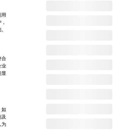
利用
户，
础。
整合
企业
能显
，如
到及
人为