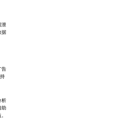
据泄
数据
广告
。持
分析
借助
益。