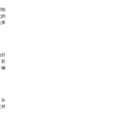
帮助
化的
化率
地分
，软
，确
，从
支持