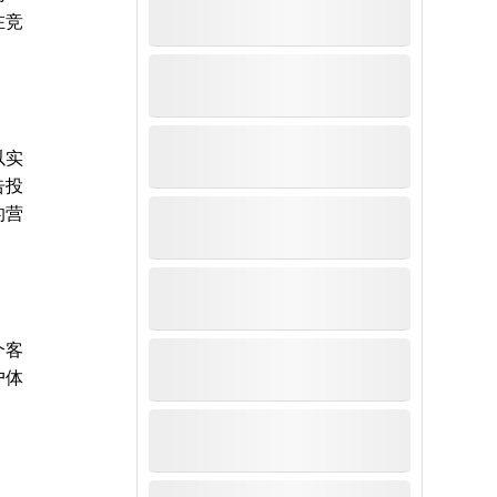
在竞
以实
告投
的营
个客
户体