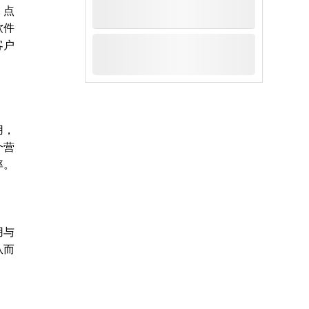
、点
软件
客户
用，
个营
率。
用与
从而