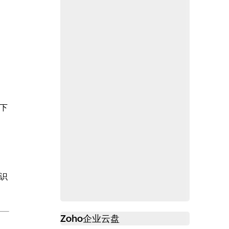
下
识
Zoho
企业云盘
必读