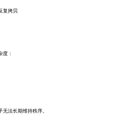
反复拷贝
杂度：
乎无法长期维持秩序。