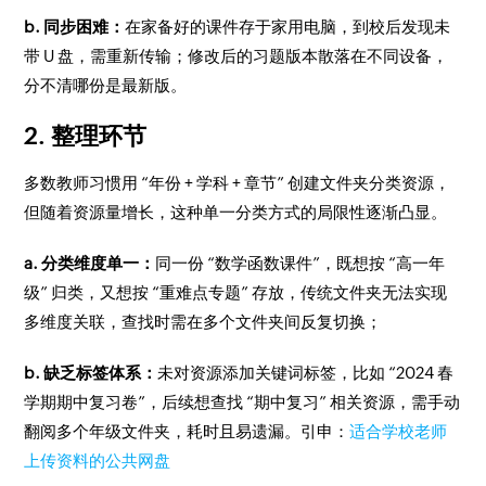
b. 同步困难：
在家备好的课件存于家用电脑，到校后发现未
带 U 盘，需重新传输；修改后的习题版本散落在不同设备，
分不清哪份是最新版。
2. 整理环节
多数教师习惯用 “年份 + 学科 + 章节” 创建文件夹分类资源，
但随着资源量增长，这种单一分类方式的局限性逐渐凸显。
a. 分类维度单一：
同一份 “数学函数课件”，既想按 “高一年
级” 归类，又想按 “重难点专题” 存放，传统文件夹无法实现
多维度关联，查找时需在多个文件夹间反复切换；
b. 缺乏标签体系：
未对资源添加关键词标签，比如 “2024 春
学期期中复习卷”，后续想查找 “期中复习” 相关资源，需手动
翻阅多个年级文件夹，耗时且易遗漏。引申：
适合学校老师
上传资料的公共网盘