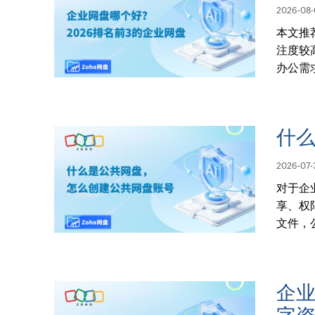
2026-08-
本文推荐
注度较
办公需
什
2026-07-
对于企
享、权
文件，
企