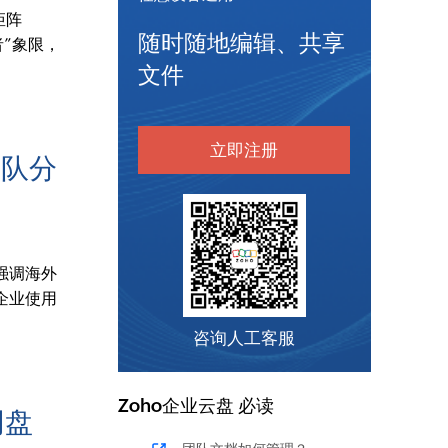
矩阵
随时随地编辑、共享
导者”象限，
。
文件
立即注册
团队分
强调海外
企业使用
咨询人工客服
Zoho
企业云盘
必读
网盘