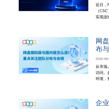
近日，N
（CSC 
实现连
网
布
2026-08-
从市场
访问、
环境，
企业