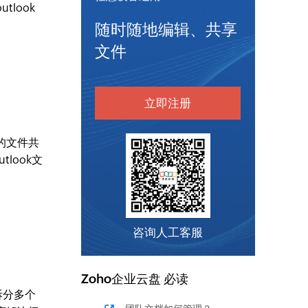
look
随时随地编辑、共享
文件
立即注册
的文件共
look文
咨询人工客服
Zoho
企业云盘
必读
拆分多个